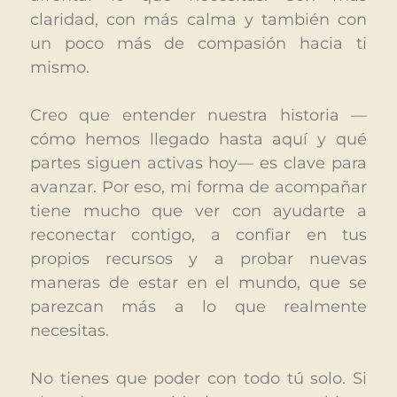
claridad, con más calma y también con
un poco más de compasión hacia ti
mismo.
Creo que entender nuestra historia —
cómo hemos llegado hasta aquí y qué
partes siguen activas hoy— es clave para
avanzar. Por eso, mi forma de acompañar
tiene mucho que ver con ayudarte a
reconectar contigo, a confiar en tus
propios recursos y a probar nuevas
maneras de estar en el mundo, que se
parezcan más a lo que realmente
necesitas.
No tienes que poder con todo tú solo. Si