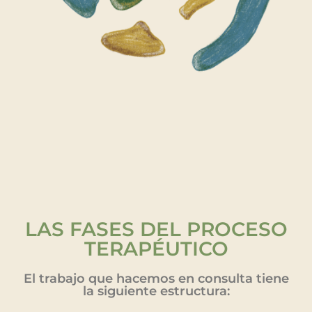
LAS FASES DEL PROCESO
TERAPÉUTICO
El trabajo que hacemos en consulta tiene
la siguiente estructura: