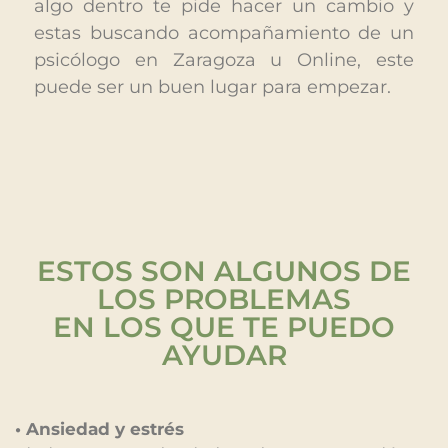
algo dentro te pide hacer un cambio y
estas buscando acompañamiento de un
psicólogo en Zaragoza u Online, este
puede ser un buen lugar para empezar.
ESTOS SON ALGUNOS DE
LOS PROBLEMAS
EN LOS QUE TE PUEDO
AYUDAR
• Ansiedad y estrés