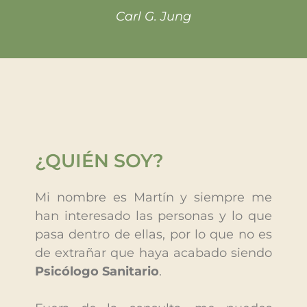
Carl G. Jung
¿QUIÉN SOY?
Mi nombre es Martín y siempre me
han interesado las personas y lo que
pasa dentro de ellas, por lo que no es
de extrañar que haya acabado siendo
Psicólogo Sanitario
.