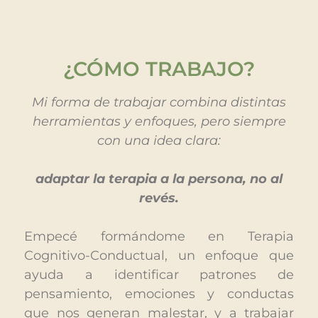
¿CÓMO TRABAJO?
Mi forma de trabajar combina distintas
herramientas y enfoques, pero siempre
con una idea clara:
adaptar la terapia a la persona, no al
revés.
Empecé formándome en Terapia
Cognitivo-Conductual, un enfoque que
ayuda a identificar patrones de
pensamiento, emociones y conductas
que nos generan malestar, y a trabajar