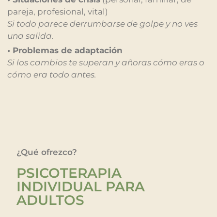
pareja, profesional, vital)
Si todo parece derrumbarse de golpe y no ves
una salida.
• Problemas de adaptación
Si los cambios te superan y añoras cómo eras o
cómo era todo antes.
¿Qué ofrezco?
PSICOTERAPIA
INDIVIDUAL PARA
ADULTOS