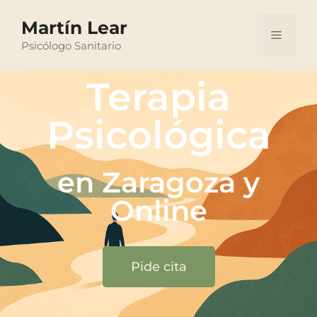
Martín Lear
Psicólogo Sanitario
Terapia
Psicológica
en Zaragoza y
Online
Pide cita