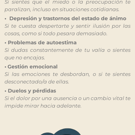
Si sientes que el miedo o la preocupación te
paralizan, incluso en situaciones cotidianas.
• Depresión y trastornos del estado de ánimo
Si te cuesta despertarte y sentir ilusión por las
cosas, como si todo pesara demasiado.
• Problemas de autoestima
Si dudas constantemente de tu valía o sientes
que no encajas.
•
Gestión emocional
Si las emociones te desbordan, o si te sientes
desconectado/a de ellas.
• Duelos y pérdidas
Si el dolor por una ausencia o un cambio vital te
impide mirar hacia adelante.