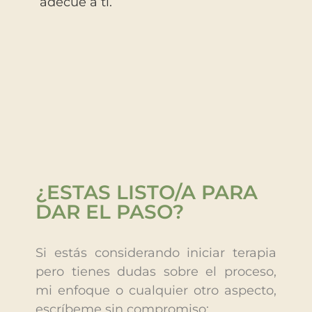
adecue a ti.
¿ESTAS LISTO/A PARA
DAR EL PASO?
Si estás considerando iniciar terapia
pero tienes dudas sobre el proceso,
mi enfoque o cualquier otro aspecto,
escríbeme sin compromiso: